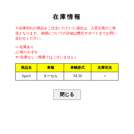
在庫情報
※在庫切れの商品をご注文いただいた場合は、入荷次第のご発
送となります。 納期についての詳細は弊社サポートまでお問い
合わせください。
○=在庫あり
△=残りわずか
✕=在庫なし（廃番ではございません）
商品名
車種
車輌形式
在庫状況
SpecS
ターセル
NL50
×