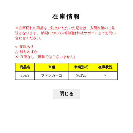
在庫情報
※在庫切れの商品をご注文いただいた場合は、入荷次第のご発
送となります。 納期についての詳細は弊社サポートまでお問い
合わせください。
○=在庫あり
△=残りわずか
✕=在庫なし（廃番ではございません）
商品名
車種
車輌形式
在庫状況
SpecS
ファンカーゴ
NCP20
×