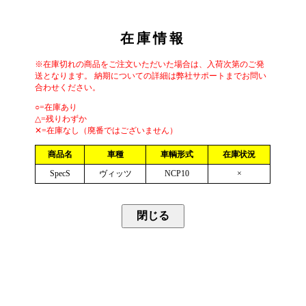
在庫情報
※在庫切れの商品をご注文いただいた場合は、入荷次第のご発
送となります。 納期についての詳細は弊社サポートまでお問い
合わせください。
○=在庫あり
△=残りわずか
✕=在庫なし（廃番ではございません）
商品名
車種
車輌形式
在庫状況
SpecS
ヴィッツ
NCP10
×