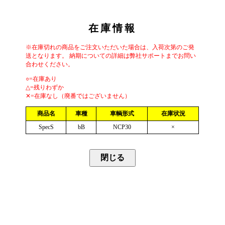
在庫情報
※在庫切れの商品をご注文いただいた場合は、入荷次第のご発
送となります。 納期についての詳細は弊社サポートまでお問い
合わせください。
○=在庫あり
△=残りわずか
✕=在庫なし（廃番ではございません）
商品名
車種
車輌形式
在庫状況
SpecS
bB
NCP30
×