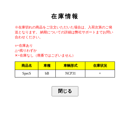
在庫情報
※在庫切れの商品をご注文いただいた場合は、入荷次第のご発
送となります。 納期についての詳細は弊社サポートまでお問い
合わせください。
○=在庫あり
△=残りわずか
✕=在庫なし（廃番ではございません）
商品名
車種
車輌形式
在庫状況
SpecS
bB
NCP31
×