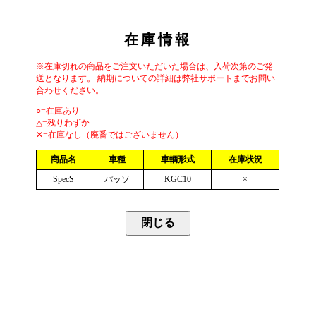
在庫情報
※在庫切れの商品をご注文いただいた場合は、入荷次第のご発
送となります。 納期についての詳細は弊社サポートまでお問い
合わせください。
○=在庫あり
△=残りわずか
✕=在庫なし（廃番ではございません）
商品名
車種
車輌形式
在庫状況
SpecS
パッソ
KGC10
×