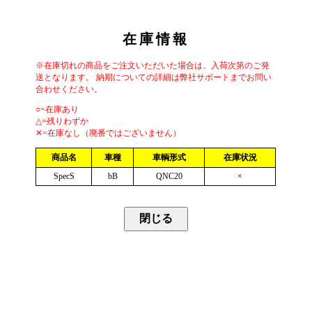
在庫情報
※在庫切れの商品をご注文いただいた場合は、入荷次第のご発
送となります。 納期についての詳細は弊社サポートまでお問い
合わせください。
○=在庫あり
△=残りわずか
✕=在庫なし（廃番ではございません）
商品名
車種
車輌形式
在庫状況
SpecS
bB
QNC20
×