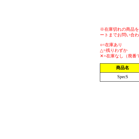
※在庫切れの商品を
ートまでお問い合わ
○=在庫あり
△=残りわずか
✕=在庫なし（廃番
商品名
SpecS