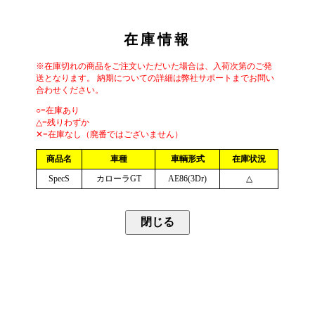
在庫情報
※在庫切れの商品をご注文いただいた場合は、入荷次第のご発
送となります。 納期についての詳細は弊社サポートまでお問い
合わせください。
○=在庫あり
△=残りわずか
✕=在庫なし（廃番ではございません）
商品名
車種
車輌形式
在庫状況
SpecS
カローラGT
AE86(3Dr)
△