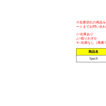
※在庫切れの商品を
ートまでお問い合わ
○=在庫あり
△=残りわずか
✕=在庫なし（廃番
商品名
SpecS