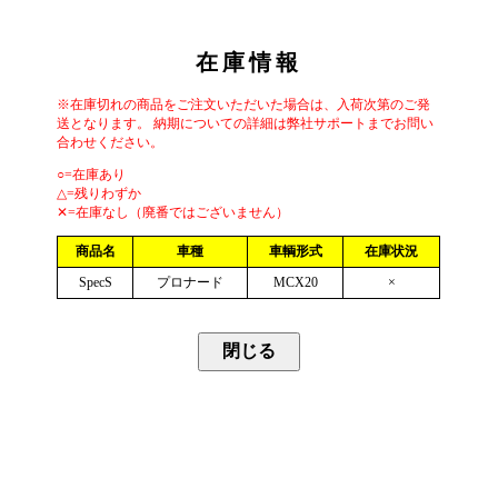
在庫情報
※在庫切れの商品をご注文いただいた場合は、入荷次第のご発
送となります。 納期についての詳細は弊社サポートまでお問い
合わせください。
○=在庫あり
△=残りわずか
✕=在庫なし（廃番ではございません）
商品名
車種
車輌形式
在庫状況
SpecS
プロナード
MCX20
×