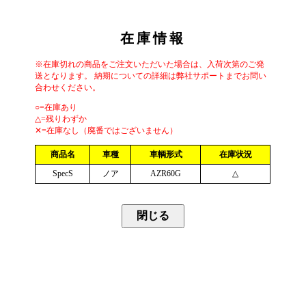
在庫情報
※在庫切れの商品をご注文いただいた場合は、入荷次第のご発
送となります。 納期についての詳細は弊社サポートまでお問い
合わせください。
○=在庫あり
△=残りわずか
✕=在庫なし（廃番ではございません）
商品名
車種
車輌形式
在庫状況
SpecS
ノア
AZR60G
△