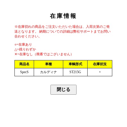
在庫情報
※在庫切れの商品をご注文いただいた場合は、入荷次第のご発
送となります。 納期についての詳細は弊社サポートまでお問い
合わせください。
○=在庫あり
△=残りわずか
✕=在庫なし（廃番ではございません）
商品名
車種
車輌形式
在庫状況
SpecS
カルディナ
ST215G
×