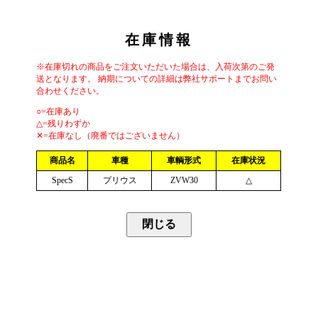
在庫情報
※在庫切れの商品をご注文いただいた場合は、入荷次第のご発
送となります。 納期についての詳細は弊社サポートまでお問い
合わせください。
○=在庫あり
△=残りわずか
✕=在庫なし（廃番ではございません）
商品名
車種
車輌形式
在庫状況
SpecS
プリウス
ZVW30
△