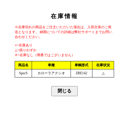
在庫情報
※在庫切れの商品をご注文いただいた場合は、入荷次第のご発
送となります。 納期についての詳細は弊社サポートまでお問い
合わせください。
○=在庫あり
△=残りわずか
✕=在庫なし（廃番ではございません）
商品名
車種
車輌形式
在庫状況
SpecS
カローラアクシオ
ZRE142
△