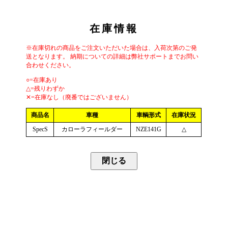
在庫情報
※在庫切れの商品をご注文いただいた場合は、入荷次第のご発
送となります。 納期についての詳細は弊社サポートまでお問い
合わせください。
○=在庫あり
△=残りわずか
✕=在庫なし（廃番ではございません）
商品名
車種
車輌形式
在庫状況
SpecS
カローラフィールダー
NZE141G
△