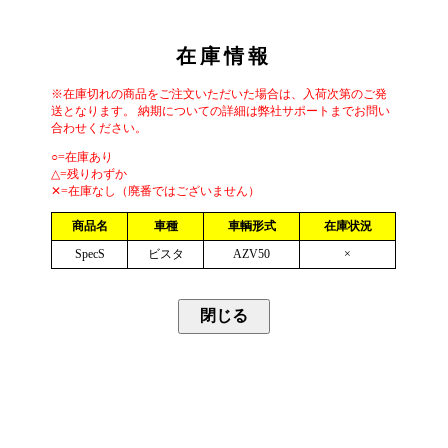
在庫情報
※在庫切れの商品をご注文いただいた場合は、入荷次第のご発
送となります。 納期についての詳細は弊社サポートまでお問い
合わせください。
○=在庫あり
△=残りわずか
✕=在庫なし（廃番ではございません）
商品名
車種
車輌形式
在庫状況
SpecS
ビスタ
AZV50
×