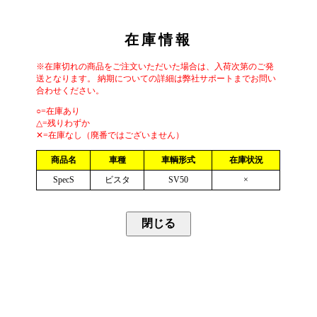
在庫情報
※在庫切れの商品をご注文いただいた場合は、入荷次第のご発
送となります。 納期についての詳細は弊社サポートまでお問い
合わせください。
○=在庫あり
△=残りわずか
✕=在庫なし（廃番ではございません）
商品名
車種
車輌形式
在庫状況
SpecS
ビスタ
SV50
×