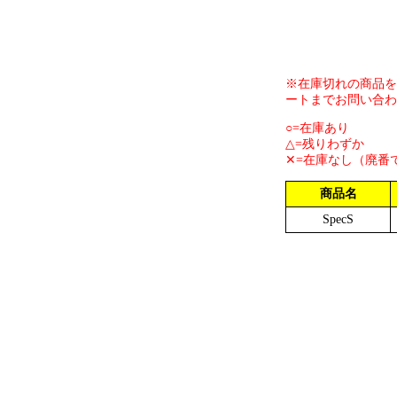
※在庫切れの商品を
ートまでお問い合わ
○=在庫あり
△=残りわずか
✕=在庫なし（廃番
商品名
SpecS