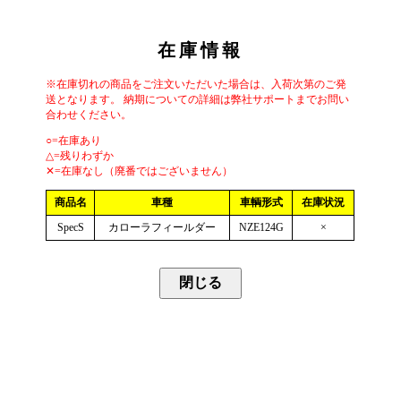
在庫情報
※在庫切れの商品をご注文いただいた場合は、入荷次第のご発
送となります。 納期についての詳細は弊社サポートまでお問い
合わせください。
○=在庫あり
△=残りわずか
✕=在庫なし（廃番ではございません）
商品名
車種
車輌形式
在庫状況
SpecS
カローラフィールダー
NZE124G
×