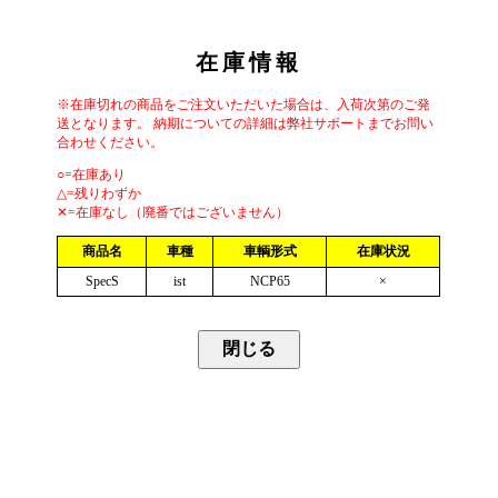
在庫情報
※在庫切れの商品をご注文いただいた場合は、入荷次第のご発
送となります。 納期についての詳細は弊社サポートまでお問い
合わせください。
○=在庫あり
△=残りわずか
✕=在庫なし（廃番ではございません）
商品名
車種
車輌形式
在庫状況
SpecS
ist
NCP65
×