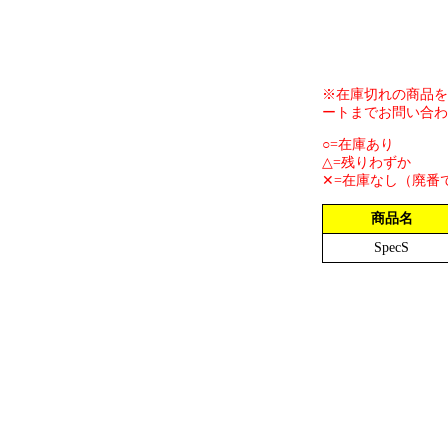
※在庫切れの商品を
ートまでお問い合わ
○=在庫あり
△=残りわずか
✕=在庫なし（廃番
商品名
SpecS