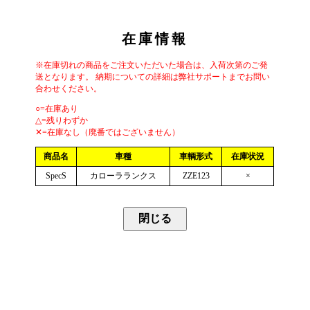
在庫情報
※在庫切れの商品をご注文いただいた場合は、入荷次第のご発
送となります。 納期についての詳細は弊社サポートまでお問い
合わせください。
○=在庫あり
△=残りわずか
✕=在庫なし（廃番ではございません）
商品名
車種
車輌形式
在庫状況
SpecS
カローラランクス
ZZE123
×