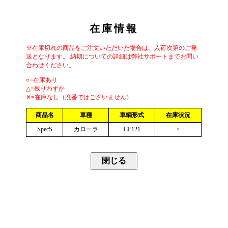
在庫情報
※在庫切れの商品をご注文いただいた場合は、入荷次第のご発
送となります。 納期についての詳細は弊社サポートまでお問い
合わせください。
○=在庫あり
△=残りわずか
✕=在庫なし（廃番ではございません）
商品名
車種
車輌形式
在庫状況
SpecS
カローラ
CE121
×