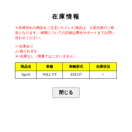
在庫情報
※在庫切れの商品をご注文いただいた場合は、入荷次第のご発
送となります。 納期についての詳細は弊社サポートまでお問い
合わせください。
○=在庫あり
△=残りわずか
✕=在庫なし（廃番ではございません）
商品名
車種
車輌形式
在庫状況
SpecS
WiLL VS
ZZE127
×