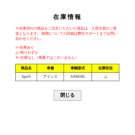
在庫情報
※在庫切れの商品をご注文いただいた場合は、入荷次第のご発
送となります。 納期についての詳細は弊社サポートまでお問い
合わせください。
○=在庫あり
△=残りわずか
✕=在庫なし（廃番ではございません）
商品名
車種
車輌形式
在庫状況
SpecS
アイシス
ANM10G
△