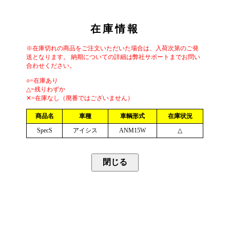
在庫情報
※在庫切れの商品をご注文いただいた場合は、入荷次第のご発
送となります。 納期についての詳細は弊社サポートまでお問い
合わせください。
○=在庫あり
△=残りわずか
✕=在庫なし（廃番ではございません）
商品名
車種
車輌形式
在庫状況
SpecS
アイシス
ANM15W
△