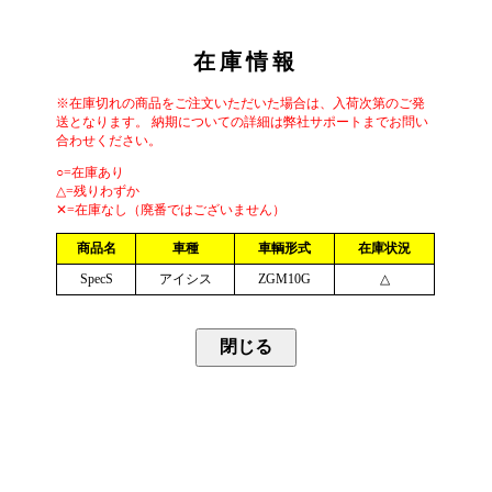
在庫情報
※在庫切れの商品をご注文いただいた場合は、入荷次第のご発
送となります。 納期についての詳細は弊社サポートまでお問い
合わせください。
○=在庫あり
△=残りわずか
✕=在庫なし（廃番ではございません）
商品名
車種
車輌形式
在庫状況
SpecS
アイシス
ZGM10G
△