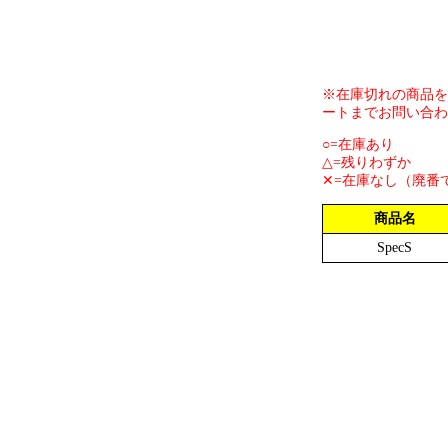
※在庫切れの商品を
ートまでお問い合わ
○=在庫あり
△=残りわずか
✕=在庫なし（廃番
商品名
SpecS