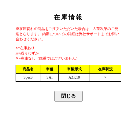
在庫情報
※在庫切れの商品をご注文いただいた場合は、入荷次第のご発
送となります。 納期についての詳細は弊社サポートまでお問い
合わせください。
○=在庫あり
△=残りわずか
✕=在庫なし（廃番ではございません）
商品名
車種
車輌形式
在庫状況
SpecS
SAI
AZK10
×