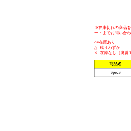
※在庫切れの商品を
ートまでお問い合わ
○=在庫あり
△=残りわずか
✕=在庫なし（廃番
商品名
SpecS