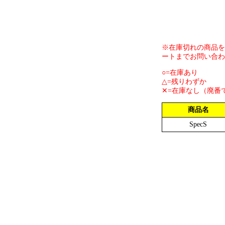
※在庫切れの商品を
ートまでお問い合わ
○=在庫あり
△=残りわずか
✕=在庫なし（廃番
商品名
SpecS