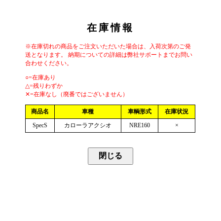
在庫情報
※在庫切れの商品をご注文いただいた場合は、入荷次第のご発
送となります。 納期についての詳細は弊社サポートまでお問い
合わせください。
○=在庫あり
△=残りわずか
✕=在庫なし（廃番ではございません）
商品名
車種
車輌形式
在庫状況
SpecS
カローラアクシオ
NRE160
×