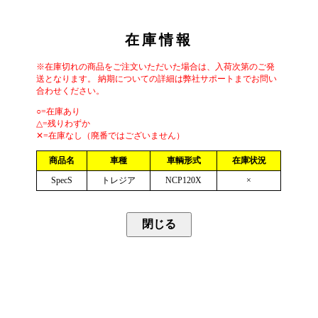
在庫情報
※在庫切れの商品をご注文いただいた場合は、入荷次第のご発
送となります。 納期についての詳細は弊社サポートまでお問い
合わせください。
○=在庫あり
△=残りわずか
✕=在庫なし（廃番ではございません）
商品名
車種
車輌形式
在庫状況
SpecS
トレジア
NCP120X
×