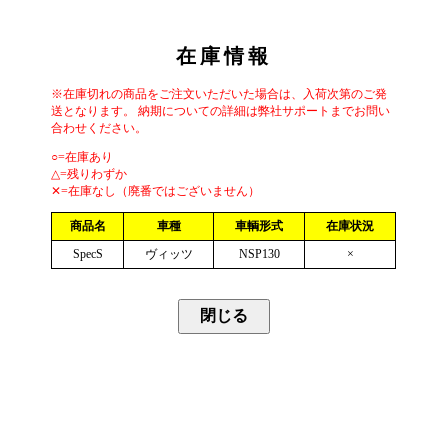
在庫情報
※在庫切れの商品をご注文いただいた場合は、入荷次第のご発
送となります。 納期についての詳細は弊社サポートまでお問い
合わせください。
○=在庫あり
△=残りわずか
✕=在庫なし（廃番ではございません）
商品名
車種
車輌形式
在庫状況
SpecS
ヴィッツ
NSP130
×