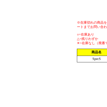
※在庫切れの商品を
ートまでお問い合わ
○=在庫あり
△=残りわずか
✕=在庫なし（廃番
商品名
SpecS