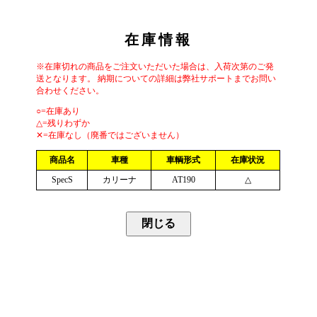
在庫情報
※在庫切れの商品をご注文いただいた場合は、入荷次第のご発
送となります。 納期についての詳細は弊社サポートまでお問い
合わせください。
○=在庫あり
△=残りわずか
✕=在庫なし（廃番ではございません）
商品名
車種
車輌形式
在庫状況
SpecS
カリーナ
AT190
△