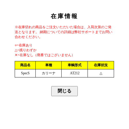
在庫情報
※在庫切れの商品をご注文いただいた場合は、入荷次第のご発
送となります。 納期についての詳細は弊社サポートまでお問い
合わせください。
○=在庫あり
△=残りわずか
✕=在庫なし（廃番ではございません）
商品名
車種
車輌形式
在庫状況
SpecS
カリーナ
AT212
△