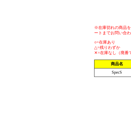
※在庫切れの商品を
ートまでお問い合わ
○=在庫あり
△=残りわずか
✕=在庫なし（廃番
商品名
SpecS