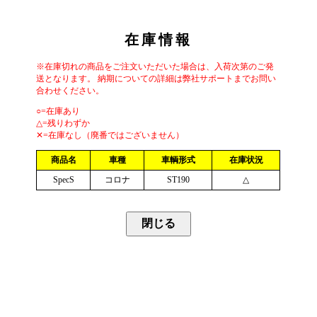
在庫情報
※在庫切れの商品をご注文いただいた場合は、入荷次第のご発
送となります。 納期についての詳細は弊社サポートまでお問い
合わせください。
○=在庫あり
△=残りわずか
✕=在庫なし（廃番ではございません）
商品名
車種
車輌形式
在庫状況
SpecS
コロナ
ST190
△