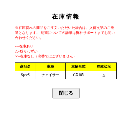
在庫情報
※在庫切れの商品をご注文いただいた場合は、入荷次第のご発
送となります。 納期についての詳細は弊社サポートまでお問い
合わせください。
○=在庫あり
△=残りわずか
✕=在庫なし（廃番ではございません）
商品名
車種
車輌形式
在庫状況
SpecS
チェイサー
GX105
△