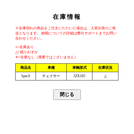
在庫情報
※在庫切れの商品をご注文いただいた場合は、入荷次第のご発
送となります。 納期についての詳細は弊社サポートまでお問い
合わせください。
○=在庫あり
△=残りわずか
✕=在庫なし（廃番ではございません）
商品名
車種
車輌形式
在庫状況
SpecS
チェイサー
JZX105
△