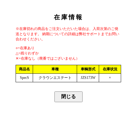
在庫情報
※在庫切れの商品をご注文いただいた場合は、入荷次第のご発
送となります。 納期についての詳細は弊社サポートまでお問い
合わせください。
○=在庫あり
△=残りわずか
✕=在庫なし（廃番ではございません）
商品名
車種
車輌形式
在庫状況
SpecS
クラウンエステート
JZS173W
×