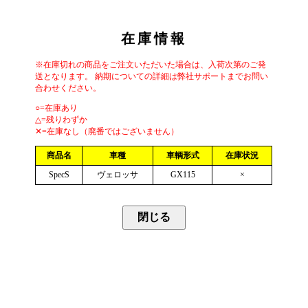
在庫情報
※在庫切れの商品をご注文いただいた場合は、入荷次第のご発
送となります。 納期についての詳細は弊社サポートまでお問い
合わせください。
○=在庫あり
△=残りわずか
✕=在庫なし（廃番ではございません）
商品名
車種
車輌形式
在庫状況
SpecS
ヴェロッサ
GX115
×