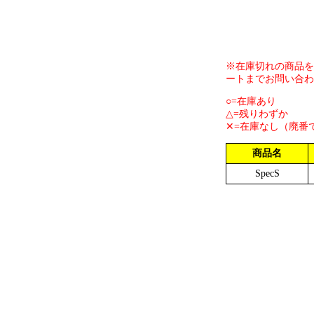
※在庫切れの商品を
ートまでお問い合わ
○=在庫あり
△=残りわずか
✕=在庫なし（廃番
商品名
SpecS