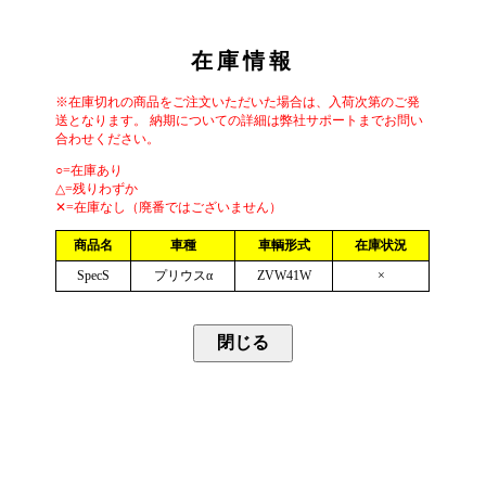
在庫情報
※在庫切れの商品をご注文いただいた場合は、入荷次第のご発
送となります。 納期についての詳細は弊社サポートまでお問い
合わせください。
○=在庫あり
△=残りわずか
✕=在庫なし（廃番ではございません）
商品名
車種
車輌形式
在庫状況
SpecS
プリウスα
ZVW41W
×