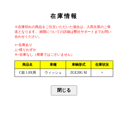
在庫情報
※在庫切れの商品をご注文いただいた場合は、入荷次第のご発
送となります。 納期についての詳細は弊社サポートまでお問い
合わせください。
○=在庫あり
△=残りわずか
✕=在庫なし（廃番ではございません）
商品名
車種
車輌形式
在庫状況
C前 1.8X用
ウィッシュ
ZGE20G M
×