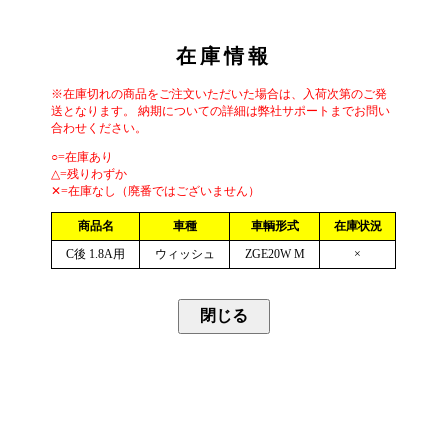
在庫情報
※在庫切れの商品をご注文いただいた場合は、入荷次第のご発
送となります。 納期についての詳細は弊社サポートまでお問い
合わせください。
○=在庫あり
△=残りわずか
✕=在庫なし（廃番ではございません）
商品名
車種
車輌形式
在庫状況
C後 1.8A用
ウィッシュ
ZGE20W M
×