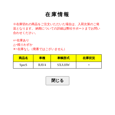
在庫情報
※在庫切れの商品をご注文いただいた場合は、入荷次第のご発
送となります。 納期についての詳細は弊社サポートまでお問い
合わせください。
○=在庫あり
△=残りわずか
✕=在庫なし（廃番ではございません）
商品名
車種
車輌形式
在庫状況
SpecS
RAV4
SXA10W
×