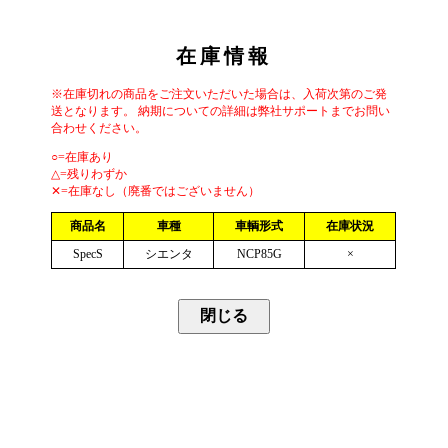
在庫情報
※在庫切れの商品をご注文いただいた場合は、入荷次第のご発
送となります。 納期についての詳細は弊社サポートまでお問い
合わせください。
○=在庫あり
△=残りわずか
✕=在庫なし（廃番ではございません）
商品名
車種
車輌形式
在庫状況
SpecS
シエンタ
NCP85G
×